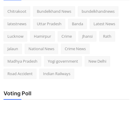
Chitrakoot
Bundelkhand News
bundelkhandnews
latestnews
Uttar Pradesh
Banda
Latest News
Lucknow
Hamirpur
Crime
Jhansi
Rath
Jalaun
National News
Crime News
Madhya Pradesh
Yogi government
New Delhi
Road Accident
Indian Railways
Voting Poll