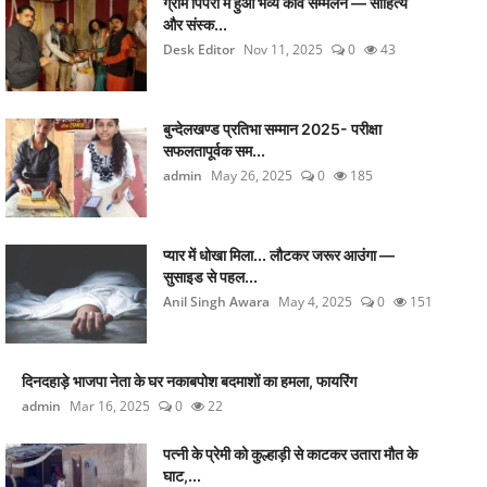
ग्राम पिपरी में हुआ भव्य कवि सम्मेलन — साहित्य
और संस्क...
Desk Editor
Nov 11, 2025
0
43
बुन्देलखण्ड प्रतिभा सम्मान 2025- परीक्षा
सफलतापूर्वक सम...
admin
May 26, 2025
0
185
प्यार में धोखा मिला... लौटकर जरूर आउंगा —
सुसाइड से पहल...
Anil Singh Awara
May 4, 2025
0
151
दिनदहाड़े भाजपा नेता के घर नकाबपोश बदमाशों का हमला, फायरिंग
admin
Mar 16, 2025
0
22
पत्नी के प्रेमी को कुल्हाड़ी से काटकर उतारा मौत के
घाट,...