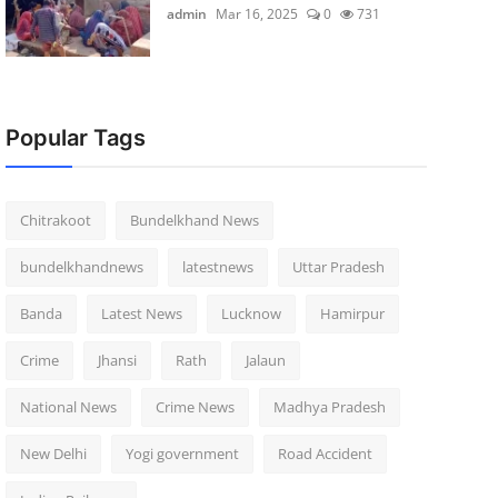
admin
Mar 16, 2025
0
731
Popular Tags
Chitrakoot
Bundelkhand News
bundelkhandnews
latestnews
Uttar Pradesh
Banda
Latest News
Lucknow
Hamirpur
Crime
Jhansi
Rath
Jalaun
National News
Crime News
Madhya Pradesh
New Delhi
Yogi government
Road Accident