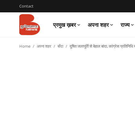
Contact
प्रमुख ख़बर
अपना शहर
राज्य
Login
Register
Home
अपना शहर
बाँदा
दूषित जलापूर्ति से बेहाल बांदा, कांग्रेस प्रतिनिध
Contact
प्रमुख ख़बर
अपना शहर
राज्य
बुन्देलखण्ड
वीडियो