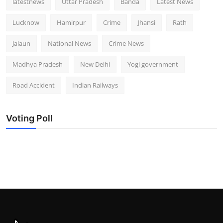
latestnews
Uttar Pradesh
Banda
Latest News
Lucknow
Hamirpur
Crime
Jhansi
Rath
Jalaun
National News
Crime News
Madhya Pradesh
New Delhi
Yogi government
Road Accident
Indian Railways
Voting Poll