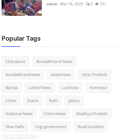
admin
Mar 16, 2025
0
731
Popular Tags
Chitrakoot
Bundelkhand News
bundelkhandnews
latestnews
Uttar Pradesh
Banda
Latest News
Lucknow
Hamirpur
Crime
Jhansi
Rath
Jalaun
National News
Crime News
Madhya Pradesh
New Delhi
Yogi government
Road Accident