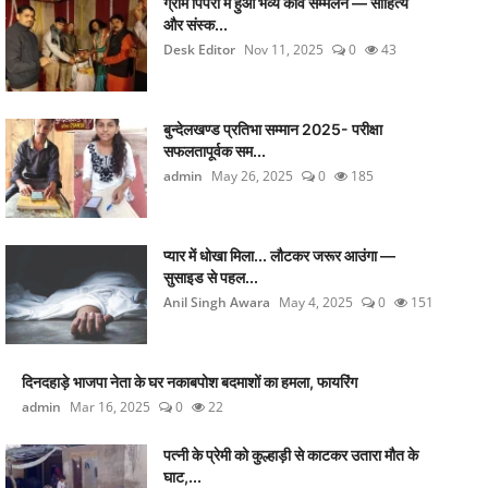
ग्राम पिपरी में हुआ भव्य कवि सम्मेलन — साहित्य
और संस्क...
Desk Editor
Nov 11, 2025
0
43
बुन्देलखण्ड प्रतिभा सम्मान 2025- परीक्षा
सफलतापूर्वक सम...
admin
May 26, 2025
0
185
प्यार में धोखा मिला... लौटकर जरूर आउंगा —
सुसाइड से पहल...
Anil Singh Awara
May 4, 2025
0
151
दिनदहाड़े भाजपा नेता के घर नकाबपोश बदमाशों का हमला, फायरिंग
admin
Mar 16, 2025
0
22
पत्नी के प्रेमी को कुल्हाड़ी से काटकर उतारा मौत के
घाट,...