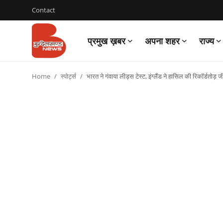
Contact
प्रमुख ख़बर
अपना शहर
राज्य
Login
Register
Home
स्पोर्ट्स
भारत ने गंवाया लीड्स टेस्ट, इंग्लैंड ने हासिल की रिकॉर्डतोड़ 
Contact
प्रमुख ख़बर
अपना शहर
राज्य
बुन्देलखण्ड
वीडियो