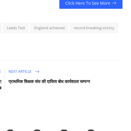
Click Here To See More
Leeds Test
England achieved
record-breaking victory
E
NEXT ARTICLE
ा
प्राथमिक शिक्षक संघ की दायित्व बोध कार्यशाला सम्पन्न
ब