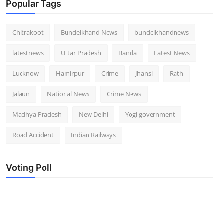
Popular Tags
Chitrakoot
Bundelkhand News
bundelkhandnews
latestnews
Uttar Pradesh
Banda
Latest News
Lucknow
Hamirpur
Crime
Jhansi
Rath
Jalaun
National News
Crime News
Madhya Pradesh
New Delhi
Yogi government
Road Accident
Indian Railways
Voting Poll