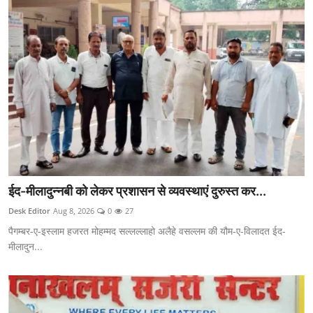
ईद-मीलादुन्नबी को लेकर प्रशासन से व्यवस्थाएं दुरुस्त कर...
Desk Editor
Aug 8, 2026
0
27
पैगम्बर-ए-इस्लाम हजरत मोहम्मद सल्लल्लाहो अलैहे वसल्लम की यौम-ए-विलादत ईद-
मीलादुन...