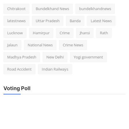
Chitrakoot
Bundelkhand News
bundelkhandnews
latestnews
Uttar Pradesh
Banda
Latest News
Lucknow
Hamirpur
Crime
Jhansi
Rath
Jalaun
National News
Crime News
Madhya Pradesh
New Delhi
Yogi government
Road Accident
Indian Railways
Voting Poll