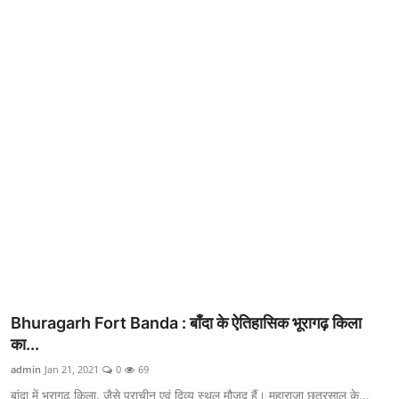
क्राइम
स्पोर्ट्स
मनोरंजन
गैलरी
Bhuragarh Fort Banda : बाँदा के ऐतिहासिक भूरागढ़ किला
का...
admin
Jan 21, 2021
0
69
बांदा में भूरागढ़ किला, जैसे प्राचीन एवं दिव्य स्थल मौजूद हैं। महाराजा छत्रसाल के...