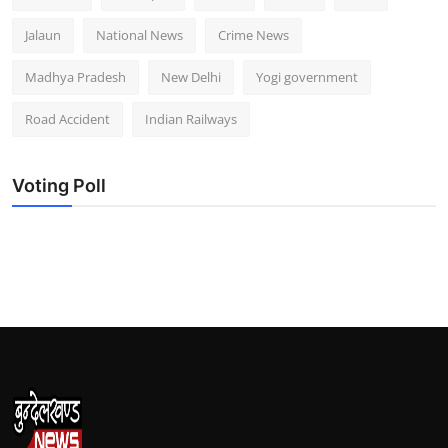
Jalaun
National News
Crime News
Madhya Pradesh
New Delhi
Yogi government
Road Accident
Indian Railways
Voting Poll