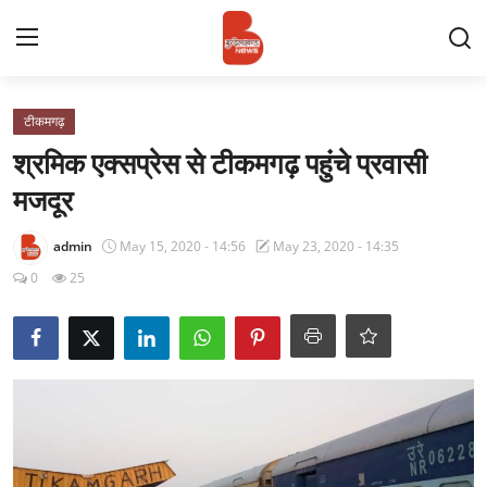
Login
Register
टीकमगढ़
श्रमिक एक्सप्रेस से टीकमगढ़ पहुंचे प्रवासी
Contact
मजदूर
प्रमुख ख़बर
admin
May 15, 2020 - 14:56
May 23, 2020 - 14:35
0
25
अपना शहर
राज्य
बुन्देलखण्ड
वीडियो