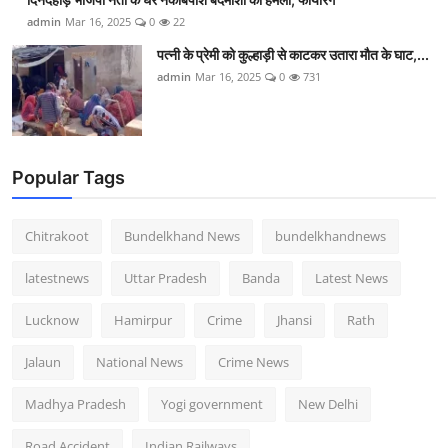
admin
Mar 16, 2025
0
22
पत्नी के प्रेमी को कुल्हाड़ी से काटकर उतारा मौत के घाट,...
admin
Mar 16, 2025
0
731
Popular Tags
Chitrakoot
Bundelkhand News
bundelkhandnews
latestnews
Uttar Pradesh
Banda
Latest News
Lucknow
Hamirpur
Crime
Jhansi
Rath
Jalaun
National News
Crime News
Madhya Pradesh
Yogi government
New Delhi
Road Accident
Indian Railways