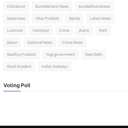
Chitrakoot
Bundelkhand News
bundelkhandnews
latestnews
Uttar Pradesh
Banda
Latest News
Lucknow
Hamirpur
Crime
Jhansi
Rath
Jalaun
National News
Crime News
Madhya Pradesh
Yogi government
New Delhi
Road Accident
Indian Railways
Voting Poll