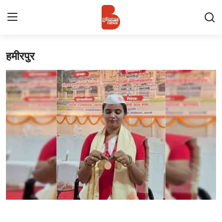
हमीरपुर
Login
Register
Contact
प्रमुख ख़बर
अपना शहर
राज्य
बुन्देलखण्ड
वीडियो