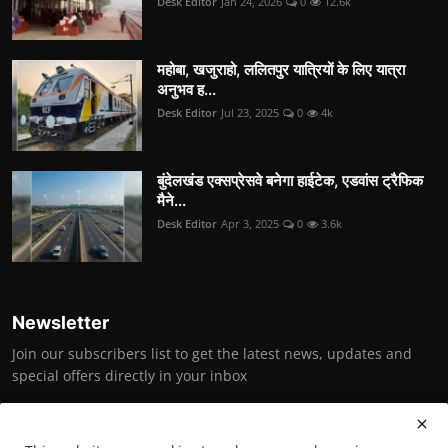
Desk Editor
Jan 24, 2026
0
12.6k
महोबा, खजुराहो, ललितपुर यात्रियों के लिए यात्रा
अनुभव ह...
Desk Editor
Jul 23, 2025
0
4k
बुंदेलखंड एक्सप्रेसवे बनेगा हाईटेक, एडवांस ट्रैफिक
मैने...
Desk Editor
Apr 3, 2025
0
3.6k
Newsletter
Join our subscribers list to get the latest news, updates and
special offers directly in your inbox
Subscribe