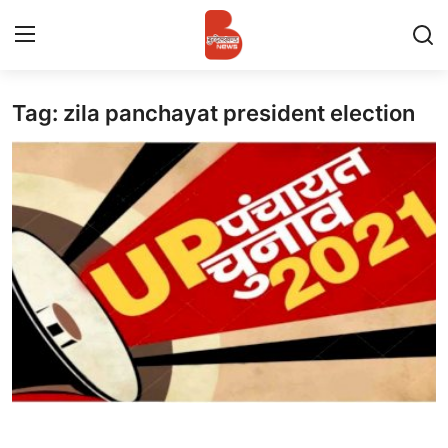
Tag: zila panchayat president election
Login
Register
Contact
प्रमुख ख़बर
अपना शहर
राज्य
बुन्देलखण्ड
वीडियो