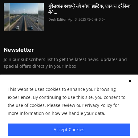
बुंदेलखंड एक्सप्रेसवे बनेगा हाईटेक, एडवांस ट्रैफिक
मैने...
Desk Editor
Apr 3, 2025
0
3.6k
Newsletter
Join our subscribers list to get the latest news, updates and
special offers directly in your inbox
Subscribe
This website uses cookies to enhance your browsing
experience. By continuing to use this site, you consent to
the use of cookies. Please review our Privacy Policy for
Copyright © 2025 Bundelkhand News (under the aegis of Bundelkhand
more information on how we handle your data.
Vikas Society)- All Rights Reserved.
Accept Cookies
Terms & Conditions
Privacy