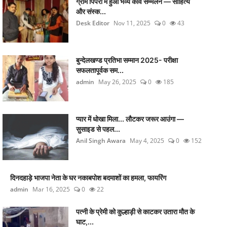
ग्राम पिपरी में हुआ भव्य कवि सम्मेलन — साहित्य
और संस्क...
Desk Editor
Nov 11, 2025
0
43
बुन्देलखण्ड प्रतिभा सम्मान 2025- परीक्षा
सफलतापूर्वक सम...
admin
May 26, 2025
0
185
प्यार में धोखा मिला... लौटकर जरूर आउंगा —
सुसाइड से पहल...
Anil Singh Awara
May 4, 2025
0
152
दिनदहाड़े भाजपा नेता के घर नकाबपोश बदमाशों का हमला, फायरिंग
admin
Mar 16, 2025
0
22
पत्नी के प्रेमी को कुल्हाड़ी से काटकर उतारा मौत के
घाट,...