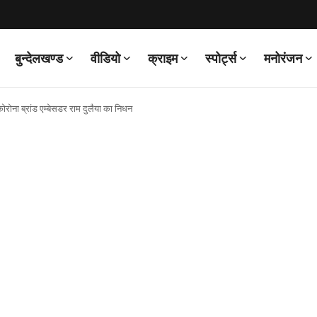
बुन्देलखण्ड
वीडियो
क्राइम
स्पोर्ट्स
मनोरंजन
ोना ब्रांड एम्बेसडर राम दुलैया का निधन