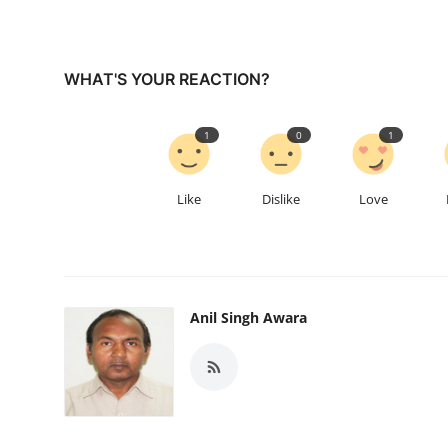
WHAT'S YOUR REACTION?
1
0
1
Like
Dislike
Love
Anil Singh Awara