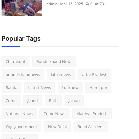
admin
Mar 16, 2025
0
731
Popular Tags
Chitrakoot
Bundelkhand News
bundelkhandnews
latestnews
Uttar Pradesh
Banda
Latest News
Lucknow
Hamirpur
Crime
Jhansi
Rath
Jalaun
National News
Crime News
Madhya Pradesh
Yogi government
New Delhi
Road Accident