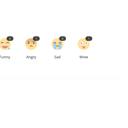
0
1
0
1
Funny
Angry
Sad
Wow