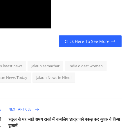
Click Here To See More
un latest news
Jalaun samachar
India oldest woman
laun News Today
Jalaun News in Hindi
E
NEXT ARTICLE
े
स्कूल से घर जाते समय रास्ते में नाबालिग छात्रा को पकड़ कर युवक ने किया
.
दुष्कर्म