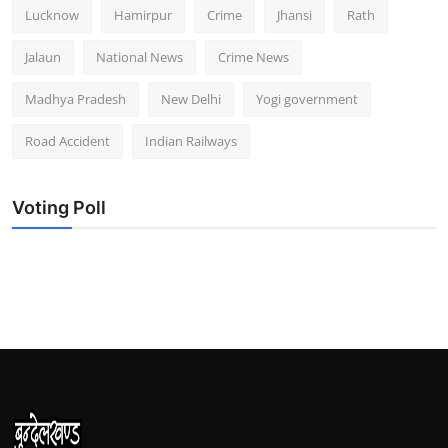
Lucknow
Hamirpur
Crime
Jhansi
Rath
Jalaun
National News
Crime News
Madhya Pradesh
New Delhi
Yogi government
Road Accident
Indian Railways
Voting Poll