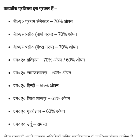
कटऑफ प्रतिशत इस प्रकार हैं –
बी०ए० प्रथम सेमेस्टर – 70% ओपन
बी०एस०सी० (बायो ग्रुप) – 70% ओपन
बी०एस०सी० (मैथ्स ग्रुप) – 70% ओपन
एम०ए० इतिहास – 70% ओपन / 60% ओपन
एम०ए० समाजशास्त्र – 60% ओपन
एम०ए० हिन्दी – 55% ओपन
एम०ए० शिक्षा शास्त्र – 61% ओपन
एम०ए० गृहविज्ञान – 60% ओपन
एम०ए० उर्दू – समस्त
योग्य छात्राएँ अपने समस्त अभिलेखों सहित महाविद्यालय में उपस्थित होकर प्रवेश ले