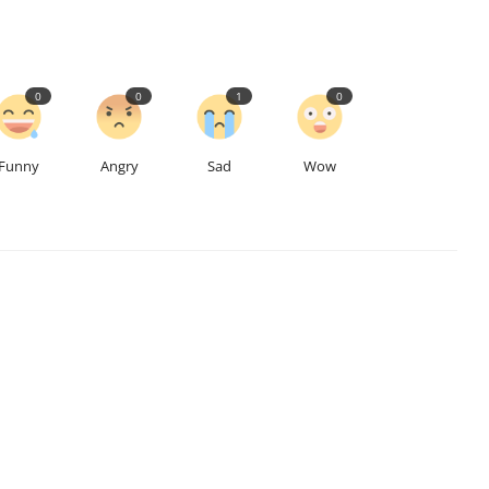
0
0
1
0
Funny
Angry
Sad
Wow