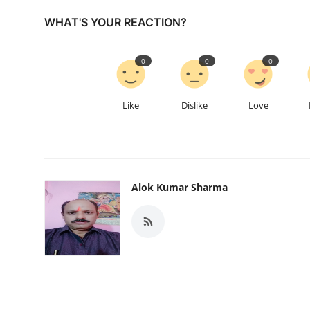
WHAT'S YOUR REACTION?
0
0
0
Like
Dislike
Love
Alok Kumar Sharma