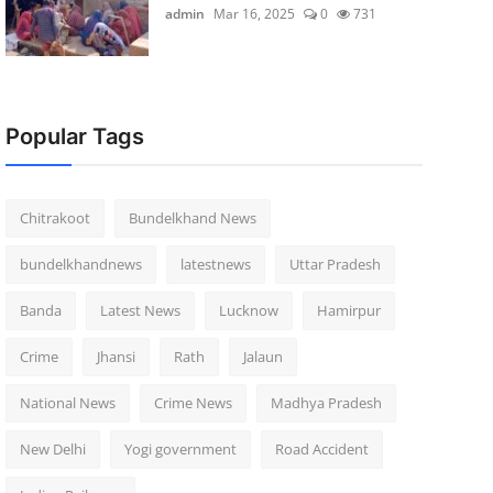
admin
Mar 16, 2025
0
731
Popular Tags
Chitrakoot
Bundelkhand News
bundelkhandnews
latestnews
Uttar Pradesh
Banda
Latest News
Lucknow
Hamirpur
Crime
Jhansi
Rath
Jalaun
National News
Crime News
Madhya Pradesh
New Delhi
Yogi government
Road Accident