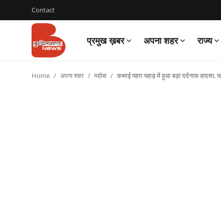
Contact
प्रमुख ख़बर
अपना शहर
राज्य
Login
Register
Home
अपना शहर
महोबा
कबरई पहरा पहाड़ में हुआ बड़ा दर्दनाक हादसा, प
Contact
प्रमुख ख़बर
अपना शहर
राज्य
बुन्देलखण्ड
वीडियो