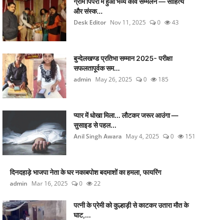
ग्राम पिपरी में हुआ भव्य कवि सम्मेलन — साहित्य
और संस्क...
Desk Editor
Nov 11, 2025
0
43
बुन्देलखण्ड प्रतिभा सम्मान 2025- परीक्षा
सफलतापूर्वक सम...
admin
May 26, 2025
0
185
प्यार में धोखा मिला... लौटकर जरूर आउंगा —
सुसाइड से पहल...
Anil Singh Awara
May 4, 2025
0
151
दिनदहाड़े भाजपा नेता के घर नकाबपोश बदमाशों का हमला, फायरिंग
admin
Mar 16, 2025
0
22
पत्नी के प्रेमी को कुल्हाड़ी से काटकर उतारा मौत के
घाट,...