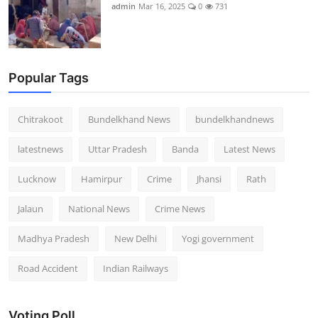
admin
Mar 16, 2025
0
731
Popular Tags
Chitrakoot
Bundelkhand News
bundelkhandnews
latestnews
Uttar Pradesh
Banda
Latest News
Lucknow
Hamirpur
Crime
Jhansi
Rath
Jalaun
National News
Crime News
Madhya Pradesh
New Delhi
Yogi government
Road Accident
Indian Railways
Voting Poll