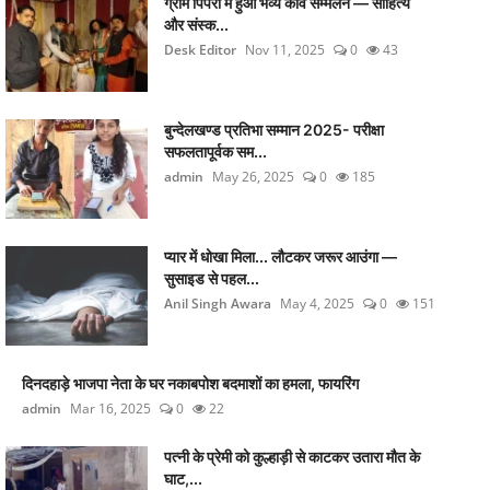
ग्राम पिपरी में हुआ भव्य कवि सम्मेलन — साहित्य
और संस्क...
Desk Editor
Nov 11, 2025
0
43
बुन्देलखण्ड प्रतिभा सम्मान 2025- परीक्षा
सफलतापूर्वक सम...
admin
May 26, 2025
0
185
प्यार में धोखा मिला... लौटकर जरूर आउंगा —
सुसाइड से पहल...
Anil Singh Awara
May 4, 2025
0
151
दिनदहाड़े भाजपा नेता के घर नकाबपोश बदमाशों का हमला, फायरिंग
admin
Mar 16, 2025
0
22
पत्नी के प्रेमी को कुल्हाड़ी से काटकर उतारा मौत के
घाट,...