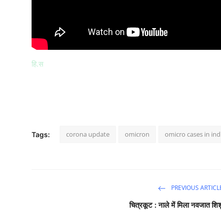
हि.स
corona update
omicron
omicro cases in ind
Tags:
PREVIOUS ARTICL
चित्रकूट : नाले में मिला नवजात शिश