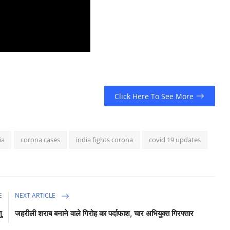
Click Here To See More
ia
corona cases
india fights corona
covid 19 updates
E
NEXT ARTICLE
ु
जहरीली शराब बनाने वाले गिरोह का पर्दाफाश, चार अभियुक्त गिरफ्तार