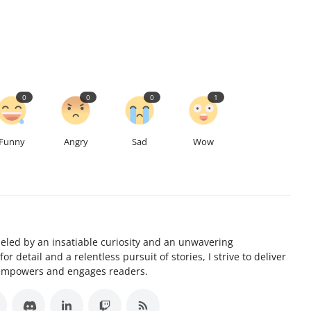
0
0
0
1
Funny
Angry
Sad
Wow
ueled by an insatiable curiosity and an unwavering
 detail and a relentless pursuit of stories, I strive to deliver
 empowers and engages readers.