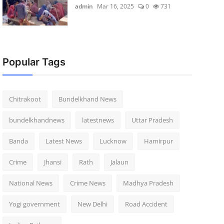
admin
Mar 16, 2025
0
731
Popular Tags
Chitrakoot
Bundelkhand News
bundelkhandnews
latestnews
Uttar Pradesh
Banda
Latest News
Lucknow
Hamirpur
Crime
Jhansi
Rath
Jalaun
National News
Crime News
Madhya Pradesh
Yogi government
New Delhi
Road Accident