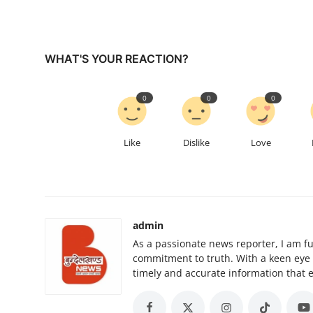
WHAT'S YOUR REACTION?
0
0
0
Like
Dislike
Love
admin
As a passionate news reporter, I am f
commitment to truth. With a keen eye for
timely and accurate information that