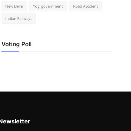
New Delhi
Yogi government
Road Accident
Indian Railways
Voting Poll
Newsletter