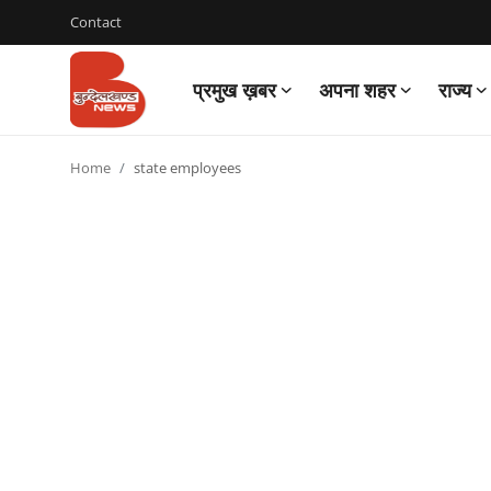
Contact
प्रमुख ख़बर
अपना शहर
राज्य
Login
Register
Home
state employees
Contact
प्रमुख ख़बर
अपना शहर
राज्य
बुन्देलखण्ड
वीडियो