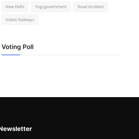
New Delhi
Yogi government
Road Accident
Indian Railways
Voting Poll
Newsletter