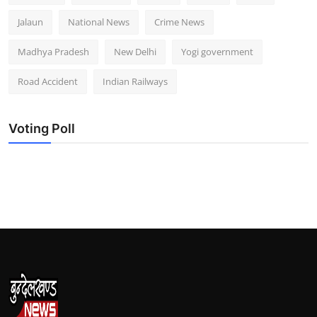
Jalaun
National News
Crime News
Madhya Pradesh
New Delhi
Yogi government
Road Accident
Indian Railways
Voting Poll