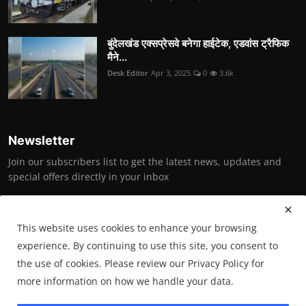
बुंदेलखंड एक्सप्रेसवे बनेगा हाईटेक, एडवांस ट्रैफिक
मैने...
Desk Editor
Apr 3, 2025
0
3.6k
Newsletter
Join our subscribers list to get the latest news, updates and
special offers directly in your inbox
Subscribe
This website uses cookies to enhance your browsing
experience. By continuing to use this site, you consent to
the use of cookies. Please review our Privacy Policy for
Copyright © 2025 Bundelkhand News (under the aegis of Bundelkhand
more information on how we handle your data.
Vikas Society)- All Rights Reserved.