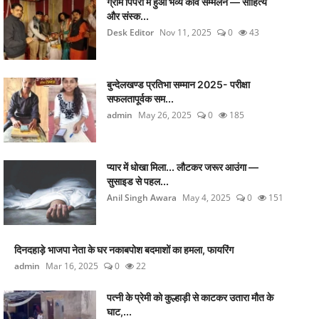
ग्राम पिपरी में हुआ भव्य कवि सम्मेलन — साहित्य
और संस्क...
Desk Editor
Nov 11, 2025
0
43
बुन्देलखण्ड प्रतिभा सम्मान 2025- परीक्षा
सफलतापूर्वक सम...
admin
May 26, 2025
0
185
प्यार में धोखा मिला... लौटकर जरूर आउंगा —
सुसाइड से पहल...
Anil Singh Awara
May 4, 2025
0
151
दिनदहाड़े भाजपा नेता के घर नकाबपोश बदमाशों का हमला, फायरिंग
admin
Mar 16, 2025
0
22
पत्नी के प्रेमी को कुल्हाड़ी से काटकर उतारा मौत के
घाट,...