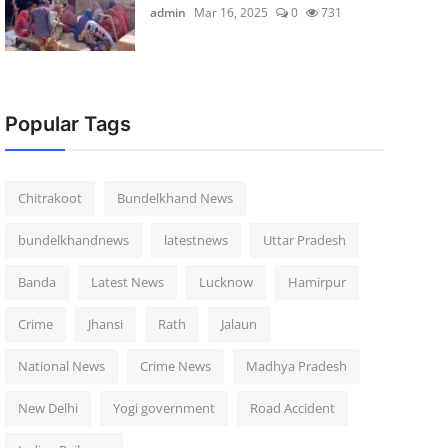
admin
Mar 16, 2025
0
731
Popular Tags
Chitrakoot
Bundelkhand News
bundelkhandnews
latestnews
Uttar Pradesh
Banda
Latest News
Lucknow
Hamirpur
Crime
Jhansi
Rath
Jalaun
National News
Crime News
Madhya Pradesh
New Delhi
Yogi government
Road Accident