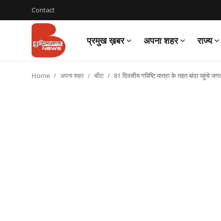
Contact
प्रमुख ख़बर
अपना शहर
राज्य
Login
Register
Home
अपना शहर
बाँदा
81 दिवसीय गविष्टि यात्रा के तहत बांदा पहुंचे जगद्
Contact
प्रमुख ख़बर
अपना शहर
राज्य
बुन्देलखण्ड
वीडियो