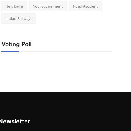
New Delhi
Yogi government
Road Accident
Indian Railways
Voting Poll
Newsletter