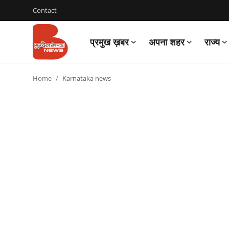
Contact
प्रमुख ख़बर
अपना शहर
राज्य
Login
Register
Home
Karnataka news
Contact
प्रमुख ख़बर
अपना शहर
राज्य
बुन्देलखण्ड
वीडियो