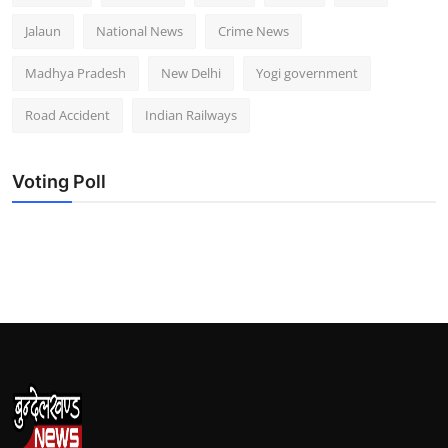
Jalaun
National News
Crime News
Madhya Pradesh
New Delhi
Yogi government
Road Accident
Indian Railways
Voting Poll