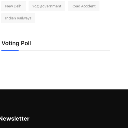
New Delhi
Yogi government
Road Accident
Indian Railways
Voting Poll
Newsletter