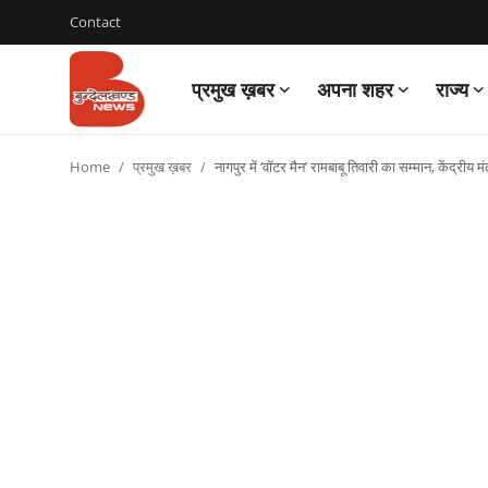
Contact
प्रमुख ख़बर
अपना शहर
राज्य
Login
Register
Home
प्रमुख ख़बर
नागपुर में ‘वॉटर मैन’ रामबाबू तिवारी का सम्मान, केंद्र
Contact
प्रमुख ख़बर
अपना शहर
राज्य
बुन्देलखण्ड
वीडियो