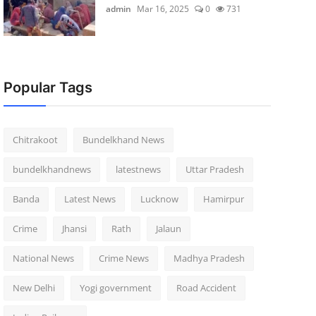
admin
Mar 16, 2025
0
731
Popular Tags
Chitrakoot
Bundelkhand News
bundelkhandnews
latestnews
Uttar Pradesh
Banda
Latest News
Lucknow
Hamirpur
Crime
Jhansi
Rath
Jalaun
National News
Crime News
Madhya Pradesh
New Delhi
Yogi government
Road Accident