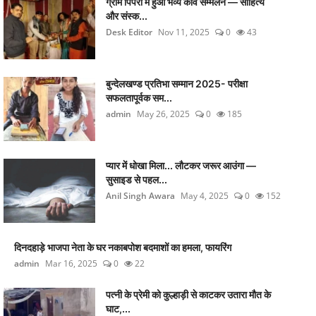
ग्राम पिपरी में हुआ भव्य कवि सम्मेलन — साहित्य
और संस्क...
Desk Editor
Nov 11, 2025
0
43
बुन्देलखण्ड प्रतिभा सम्मान 2025- परीक्षा
सफलतापूर्वक सम...
admin
May 26, 2025
0
185
प्यार में धोखा मिला... लौटकर जरूर आउंगा —
सुसाइड से पहल...
Anil Singh Awara
May 4, 2025
0
152
दिनदहाड़े भाजपा नेता के घर नकाबपोश बदमाशों का हमला, फायरिंग
admin
Mar 16, 2025
0
22
पत्नी के प्रेमी को कुल्हाड़ी से काटकर उतारा मौत के
घाट,...