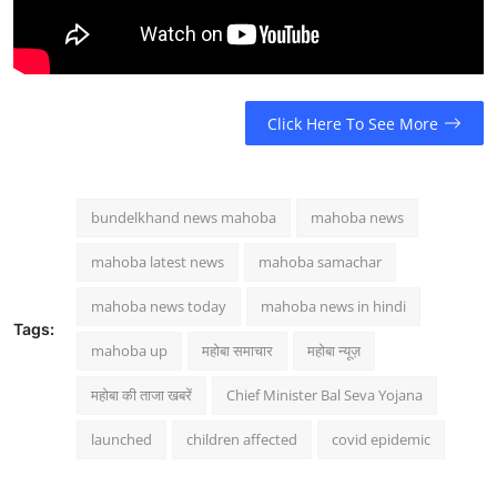
Click Here To See More
bundelkhand news mahoba
mahoba news
mahoba latest news
mahoba samachar
mahoba news today
mahoba news in hindi
Tags:
mahoba up
महोबा समाचार
महोबा न्यूज़
महोबा की ताजा खबरें
Chief Minister Bal Seva Yojana
launched
children affected
covid epidemic