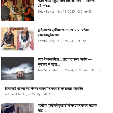
ग्राम पिपरी में हुआ भव्य कवि सम्मेलन — साहित्य
और संस्क...
Desk Editor
Nov 11, 2025
0
43
बुन्देलखण्ड प्रतिभा सम्मान 2025- परीक्षा
सफलतापूर्वक सम...
admin
May 26, 2025
0
185
प्यार में धोखा मिला... लौटकर जरूर आउंगा —
सुसाइड से पहल...
Anil Singh Awara
May 4, 2025
0
152
दिनदहाड़े भाजपा नेता के घर नकाबपोश बदमाशों का हमला, फायरिंग
admin
Mar 16, 2025
0
22
पत्नी के प्रेमी को कुल्हाड़ी से काटकर उतारा मौत के
घाट,...