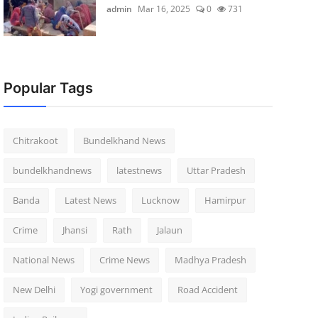
admin
Mar 16, 2025
0
731
Popular Tags
Chitrakoot
Bundelkhand News
bundelkhandnews
latestnews
Uttar Pradesh
Banda
Latest News
Lucknow
Hamirpur
Crime
Jhansi
Rath
Jalaun
National News
Crime News
Madhya Pradesh
New Delhi
Yogi government
Road Accident