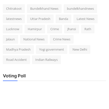
Chitrakoot
Bundelkhand News
bundelkhandnews
latestnews
Uttar Pradesh
Banda
Latest News
Lucknow
Hamirpur
Crime
Jhansi
Rath
Jalaun
National News
Crime News
Madhya Pradesh
Yogi government
New Delhi
Road Accident
Indian Railways
Voting Poll