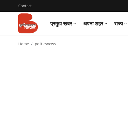
Contact
प्रमुख ख़बर
अपना शहर
राज्य
Login
Register
Home
politicsnews
Contact
प्रमुख ख़बर
अपना शहर
राज्य
बुन्देलखण्ड
वीडियो