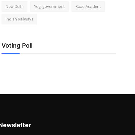
New Delhi
Yogi government
Road Accident
Indian Railways
Voting Poll
Newsletter