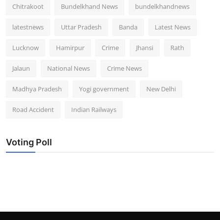
Chitrakoot
Bundelkhand News
bundelkhandnews
latestnews
Uttar Pradesh
Banda
Latest News
Lucknow
Hamirpur
Crime
Jhansi
Rath
Jalaun
National News
Crime News
Madhya Pradesh
Yogi government
New Delhi
Road Accident
Indian Railways
Voting Poll