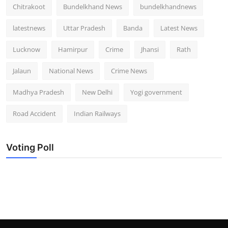
Chitrakoot
Bundelkhand News
bundelkhandnews
latestnews
Uttar Pradesh
Banda
Latest News
Lucknow
Hamirpur
Crime
Jhansi
Rath
Jalaun
National News
Crime News
Madhya Pradesh
New Delhi
Yogi government
Road Accident
Indian Railways
Voting Poll