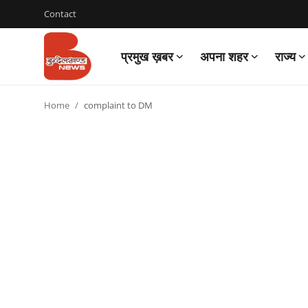
Contact
प्रमुख ख़बर
अपना शहर
राज्य
Login
Register
Home
complaint to DM
Contact
प्रमुख ख़बर
अपना शहर
राज्य
बुन्देलखण्ड
वीडियो