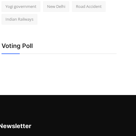
Yogi government
New Delhi
Road Accident
Indian Railways
Voting Poll
Newsletter