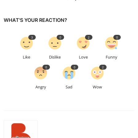
WHAT'S YOUR REACTION?
3
0
2
0
Like
Dislike
Love
Funny
0
0
2
Angry
Sad
Wow