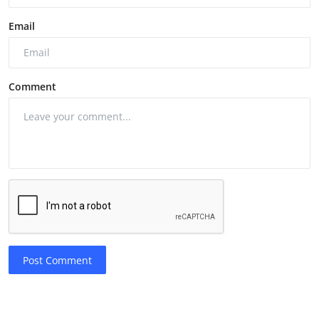
Email
Comment
Post Comment