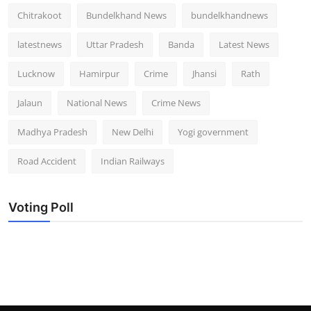
Chitrakoot
Bundelkhand News
bundelkhandnews
latestnews
Uttar Pradesh
Banda
Latest News
Lucknow
Hamirpur
Crime
Jhansi
Rath
Jalaun
National News
Crime News
Madhya Pradesh
New Delhi
Yogi government
Road Accident
Indian Railways
Voting Poll