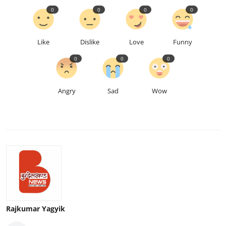
0
0
0
0
Like
Dislike
Love
Funny
0
0
0
Angry
Sad
Wow
Rajkumar Yagyik