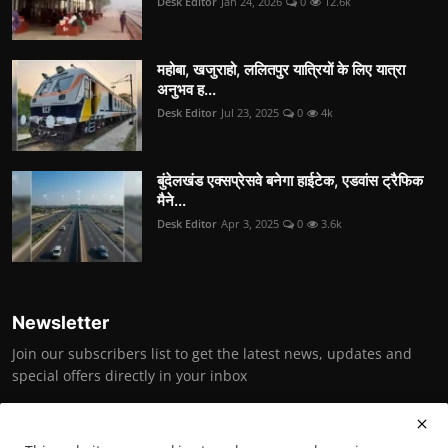
Desk Editor
Jan 24, 2026
0
12.6k
महोबा, खजुराहो, ललितपुर यात्रियों के लिए यात्रा
अनुभव ह...
Desk Editor
Jul 23, 2025
0
4k
बुंदेलखंड एक्सप्रेसवे बनेगा हाईटेक, एडवांस ट्रैफिक
मैने...
Desk Editor
Apr 3, 2025
0
3.6k
Newsletter
Join our subscribers list to get the latest news, updates and
special offers directly in your inbox
Subscribe