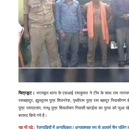
चित्रकूट।
भरतकूप थाना के एसआई रामकुमार ने टीम के साथ राम नारायण प
रामबहादुर, झुल्लूराम पुत्र शिवनरेश, पृथ्वीराम पुत्र राम बहादुर निवासीग
पुत्र रामप्रताप, नत्थू पुत्र शिवलोचन निवासी खरईया का पुरवा को जुआ 
बरामद किये गये है।
यह भी पढ़े :
रेलगाड़ियों में अनाधिकृत / अनावश्यक रुप से अलार्म चैन पुलिंग 