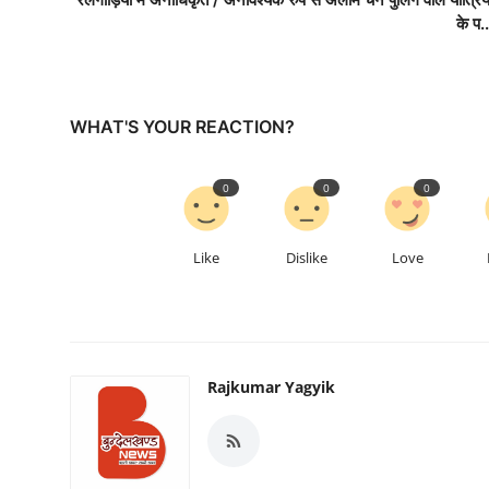
के प..
WHAT'S YOUR REACTION?
0
0
0
Like
Dislike
Love
Rajkumar Yagyik