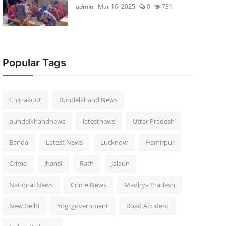
admin
Mar 16, 2025
0
731
Popular Tags
Chitrakoot
Bundelkhand News
bundelkhandnews
latestnews
Uttar Pradesh
Banda
Latest News
Lucknow
Hamirpur
Crime
Jhansi
Rath
Jalaun
National News
Crime News
Madhya Pradesh
New Delhi
Yogi government
Road Accident