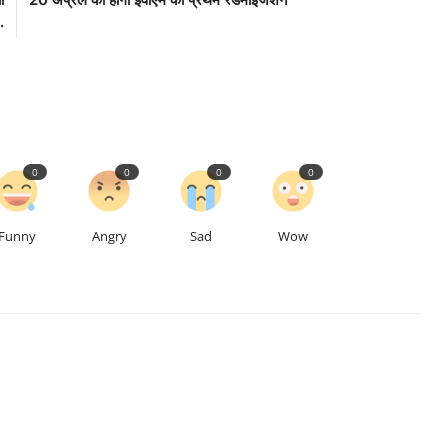
.
0
0
0
0
Funny
Angry
Sad
Wow