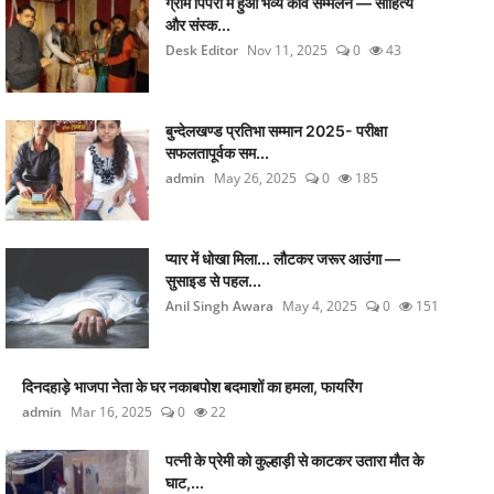
ग्राम पिपरी में हुआ भव्य कवि सम्मेलन — साहित्य
और संस्क...
Desk Editor
Nov 11, 2025
0
43
बुन्देलखण्ड प्रतिभा सम्मान 2025- परीक्षा
सफलतापूर्वक सम...
admin
May 26, 2025
0
185
प्यार में धोखा मिला... लौटकर जरूर आउंगा —
सुसाइड से पहल...
Anil Singh Awara
May 4, 2025
0
151
दिनदहाड़े भाजपा नेता के घर नकाबपोश बदमाशों का हमला, फायरिंग
admin
Mar 16, 2025
0
22
पत्नी के प्रेमी को कुल्हाड़ी से काटकर उतारा मौत के
घाट,...