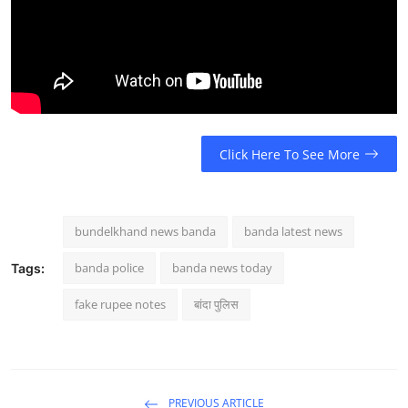
Click Here To See More
bundelkhand news banda
banda latest news
banda police
banda news today
Tags:
fake rupee notes
बांदा पुलिस
PREVIOUS ARTICLE