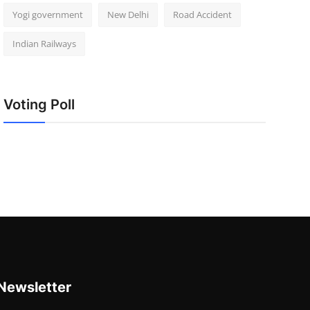
Yogi government
New Delhi
Road Accident
Indian Railways
Voting Poll
Newsletter