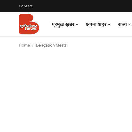
Contact
प्रमुख ख़बर
अपना शहर
राज्य
Login
Register
Home
Delegation Meets
Contact
प्रमुख ख़बर
अपना शहर
राज्य
बुन्देलखण्ड
वीडियो