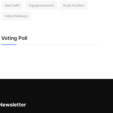
New Delhi
Yogi government
Road Accident
Indian Railways
Voting Poll
Newsletter