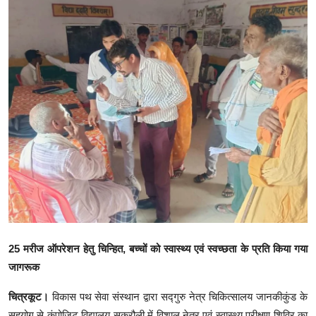
क्राइम
स्पोर्ट्स
मनोरंजन
गैलरी
25 मरीज ऑपरेशन हेतु चिन्हित, बच्चों को स्वास्थ्य एवं स्वच्छता के प्रति किया गया
जागरूक
चित्रकूट।
विकास पथ सेवा संस्थान द्वारा सद्गुरु नेत्र चिकित्सालय जानकीकुंड के
सहयोग से कंपोजिट विद्यालय सकरौली में विशाल नेत्र एवं स्वास्थ्य परीक्षण शिविर का