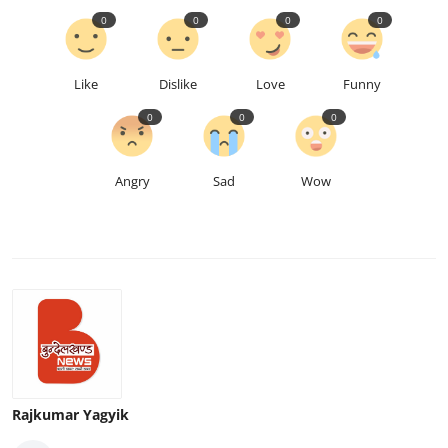
0
0
0
0
Like
Dislike
Love
Funny
0
0
0
Angry
Sad
Wow
Rajkumar Yagyik