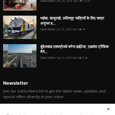
Desk Editor
Jan 24, 2026
0
12.6k
महोबा, खजुराहो, ललितपुर यात्रियों के लिए यात्रा
अनुभव ह...
Desk Editor
Jul 23, 2025
0
4k
बुंदेलखंड एक्सप्रेसवे बनेगा हाईटेक, एडवांस ट्रैफिक
मैने...
Desk Editor
Apr 3, 2025
0
3.6k
Newsletter
Join our subscribers list to get the latest news, updates and
special offers directly in your inbox
Subscribe