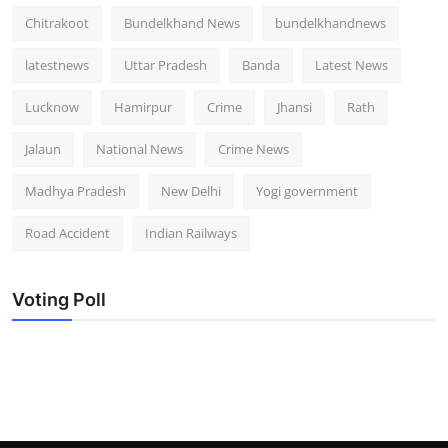
Chitrakoot
Bundelkhand News
bundelkhandnews
latestnews
Uttar Pradesh
Banda
Latest News
Lucknow
Hamirpur
Crime
Jhansi
Rath
Jalaun
National News
Crime News
Madhya Pradesh
New Delhi
Yogi government
Road Accident
Indian Railways
Voting Poll