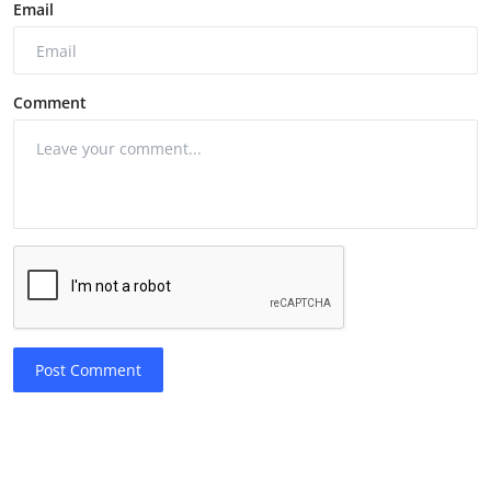
Email
Comment
Post Comment