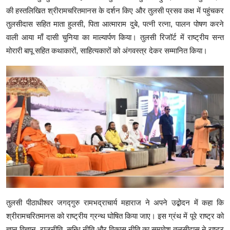
की हस्तलिखित श्रीरामचरितमानस के दर्शन किए और तुलसी प्रसव कक्ष में पहुंचकर
तुलसीदास सहित माता हुलसी, पिता आत्माराम दुबे, पत्नी रत्ना, पालन पोषण करने
वाली आया माँ दासी चुनिया का माल्यार्पण किया। तुलसी रिजॉर्ट में राष्ट्रीय सन्त
मोरारी बापू सहित कथाकारों, साहित्यकारों को अंगवस्त्र देकर सम्मानित किया।
तुलसी पीठाधीश्वर जगद्गुरु रामभद्राचार्य महाराज ने अपने उद्बोदन में कहा कि
श्रीरामचरितमानस को राष्ट्रीय ग्रन्थ घोषित किया जाए। इस ग्रंथ में पूरे राष्ट्र को
ज्ञान विज्ञान, राजनीति, सन्धि नीति और विकास नीति का समावेश तुलसीदास ने राष्ट्र