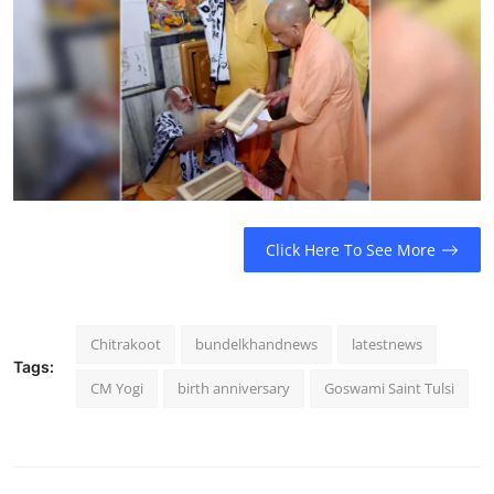
Click Here To See More
Chitrakoot
bundelkhandnews
latestnews
Tags:
CM Yogi
birth anniversary
Goswami Saint Tulsi