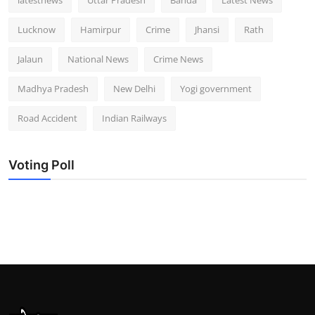
Lucknow
Hamirpur
Crime
Jhansi
Rath
Jalaun
National News
Crime News
Madhya Pradesh
New Delhi
Yogi government
Road Accident
Indian Railways
Voting Poll