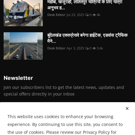
महोबा, खजुराहो, ललितपुर यात्रियों के लिए यात्रा
अनुभव ह...
Desk Editor
Jul 23, 2025
0
4k
बुंदेलखंड एक्सप्रेसवे बनेगा हाईटेक, एडवांस ट्रैफिक
मैने...
Desk Editor
Apr 3, 2025
0
3.6k
Newsletter
Join our subscribers list to get the latest news, updates and
special offers directly in your inbox
Subscribe
This website uses cookies to enhance your browsing
experience. By continuing to use this site, you consent to
the use of cookies. Please review our Privacy Policy for