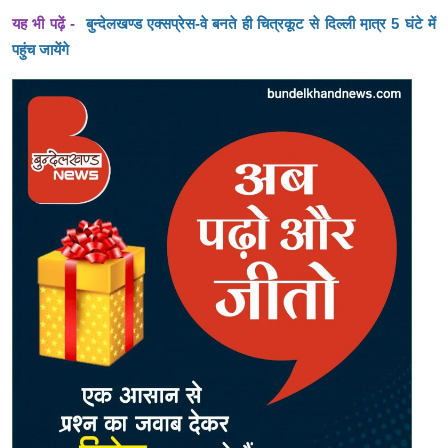
यह भी पढ़ें -
बुन्देलखण्ड एक्सप्रेस-वे बनते ही चित्रकूट से दिल्ली मा़त्र 5 घंटे में
पहुंच जायेंगे