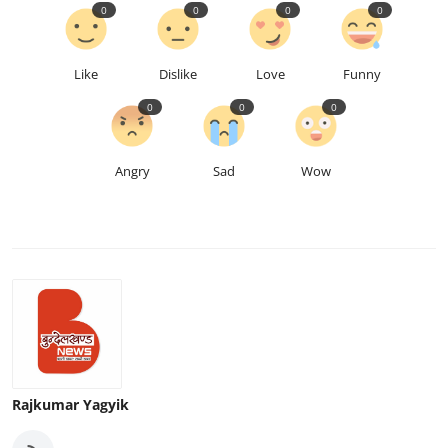
0
0
0
0
Like
Dislike
Love
Funny
0
0
0
Angry
Sad
Wow
Rajkumar Yagyik