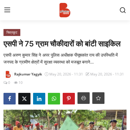
Login
Register
चित्रकूट
एसपी ने 75 ग्राम चौकीदारों को बांटी साइकिल
Contact
एसपी अरुण कुमार सिंह ने अपर पुलिस अधीक्षक पीयूषकांत राय की उपस्थिति में
जनपद के ग्रामीण क्षेत्रों में सुरक्षा व्यवस्था को मजबूत बनाने...
प्रमुख ख़बर
Rajkumar Yagyik
May 20, 2026 - 11:31
May 20, 2026 - 11:31
अपना शहर
0
10
राज्य
बुन्देलखण्ड
वीडियो