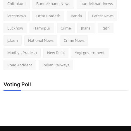
Chitrakoot
Bundelkhand News
bundelkhandnews
latestnews
Uttar Pradesh
Banda
Latest News
Lucknow
Hamirpur
Crime
Jhansi
Rath
Jalaun
National News
Crime News
Madhya Pradesh
New Delhi
Yogi government
Road Accident
Indian Railways
Voting Poll