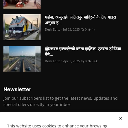
महोबा, खजुराहो, ललितपुर यात्रियों के लिए यात्रा
अनुभव ह...
Desk Editor
Jul 23, 2025
0
4k
बुंदेलखंड एक्सप्रेसवे बनेगा हाईटेक, एडवांस ट्रैफिक
मैने...
Desk Editor
Apr 3, 2025
0
3.6k
Newsletter
Join our subscribers list to get the latest news, updates and
special offers directly in your inbox
Subscribe
This website uses cookies to enhance your browsing