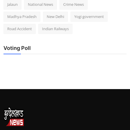
Jalaun
National News
Crime News
Madhya Pradesh
New Delhi
Yogi government
Road Accident
Indian Railways
Voting Poll