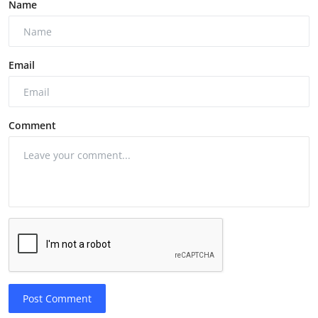
Name
Email
Comment
Post Comment