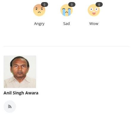
0
0
0
Angry
Sad
Wow
Anil Singh Awara