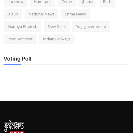
Lucknow
Hamirpur
Crime
Jhansi
Rath
Jalaun
National News
Crime News
Madhya Pradesh
New Delhi
Yogi government
Road Accident
Indian Railways
Voting Poll