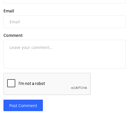
Email
Comment
Post Comment