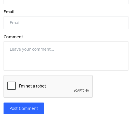
Email
Comment
Post Comment