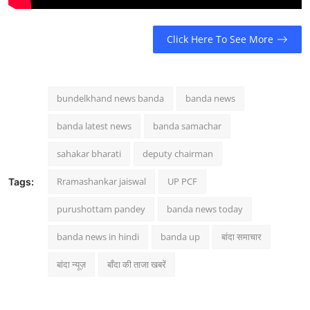
Click Here To See More
bundelkhand news banda
banda news
banda latest news
banda samachar
sahakar bharati
deputy chairman
Rramashankar jaiswal
UP PCF
Tags:
purushottam pandey
banda news today
banda news in hindi
banda up
बांदा समाचार
बांदा न्यूज़
बाँदा की ताजा खबरें