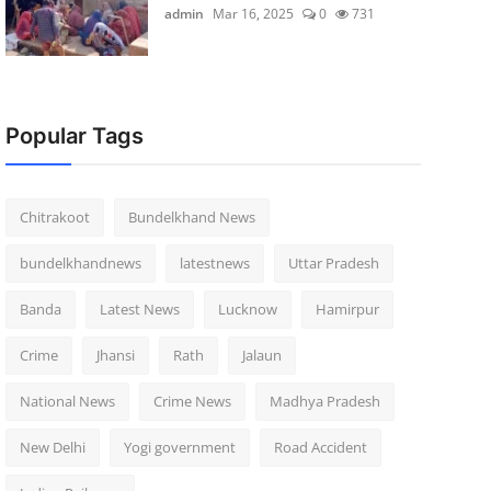
admin
Mar 16, 2025
0
731
Popular Tags
Chitrakoot
Bundelkhand News
bundelkhandnews
latestnews
Uttar Pradesh
Banda
Latest News
Lucknow
Hamirpur
Crime
Jhansi
Rath
Jalaun
National News
Crime News
Madhya Pradesh
New Delhi
Yogi government
Road Accident