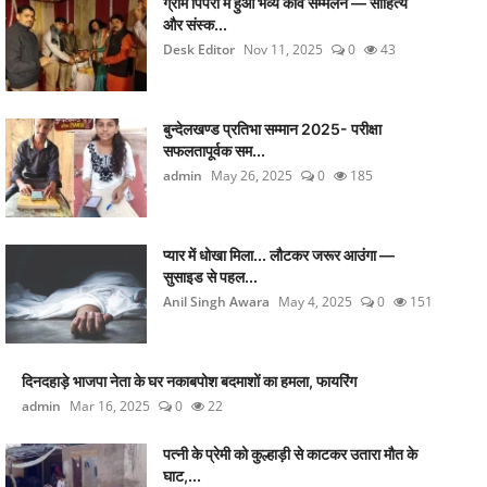
ग्राम पिपरी में हुआ भव्य कवि सम्मेलन — साहित्य
और संस्क...
Desk Editor
Nov 11, 2025
0
43
बुन्देलखण्ड प्रतिभा सम्मान 2025- परीक्षा
सफलतापूर्वक सम...
admin
May 26, 2025
0
185
प्यार में धोखा मिला... लौटकर जरूर आउंगा —
सुसाइड से पहल...
Anil Singh Awara
May 4, 2025
0
151
दिनदहाड़े भाजपा नेता के घर नकाबपोश बदमाशों का हमला, फायरिंग
admin
Mar 16, 2025
0
22
पत्नी के प्रेमी को कुल्हाड़ी से काटकर उतारा मौत के
घाट,...