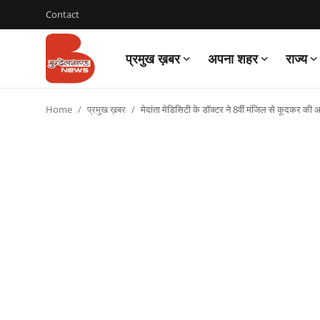
Contact
प्रमुख ख़बर
अपना शहर
राज्य
Login
Register
Home
प्रमुख ख़बर
मेदांता मेडिसिटी के डाॅक्टर ने 8वीं मंजिल से कूदकर की आ
Contact
प्रमुख ख़बर
अपना शहर
राज्य
बुन्देलखण्ड
वीडियो