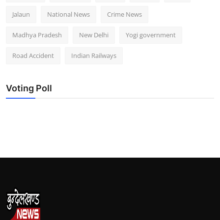
Jalaun
National News
Crime News
Madhya Pradesh
New Delhi
Yogi government
Road Accident
Indian Railways
Voting Poll