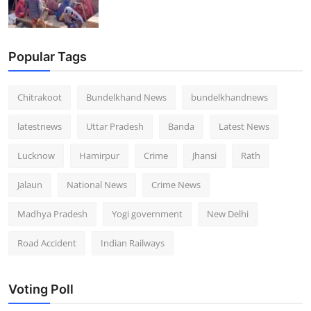
Popular Tags
Chitrakoot
Bundelkhand News
bundelkhandnews
latestnews
Uttar Pradesh
Banda
Latest News
Lucknow
Hamirpur
Crime
Jhansi
Rath
Jalaun
National News
Crime News
Madhya Pradesh
Yogi government
New Delhi
Road Accident
Indian Railways
Voting Poll