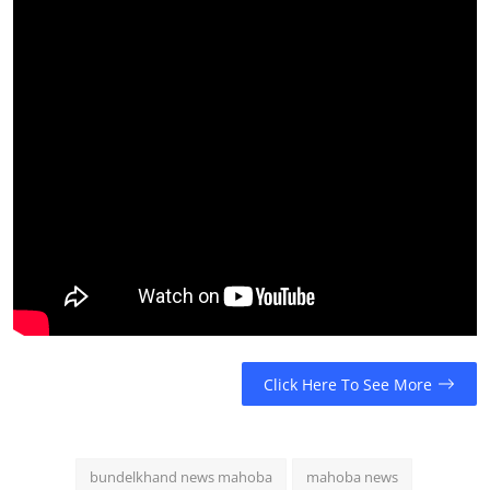
Click Here To See More
bundelkhand news mahoba
mahoba news