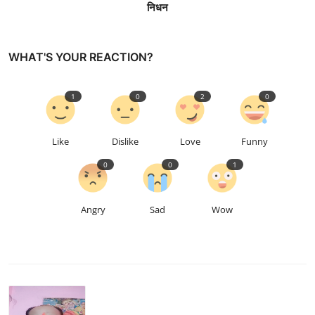
निधन
WHAT'S YOUR REACTION?
1
0
2
0
Like
Dislike
Love
Funny
0
0
1
Angry
Sad
Wow