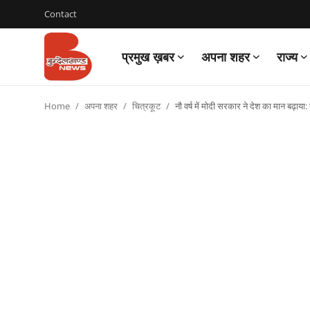
Contact
प्रमुख ख़बर
अपना शहर
राज्य
Login
Register
Home
अपना शहर
चित्रकूट
नौ वर्ष में मोदी सरकार ने देश का मान बढ़ाया:
Contact
प्रमुख ख़बर
अपना शहर
राज्य
बुन्देलखण्ड
वीडियो