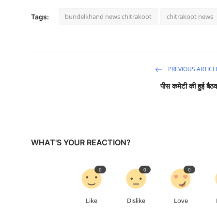
bundelkhand news chitrakoot
chitrakoot news
Tags:
PREVIOUS ARTICL
पीस कमेटी की हुई बैठ
WHAT'S YOUR REACTION?
0
0
0
Like
Dislike
Love