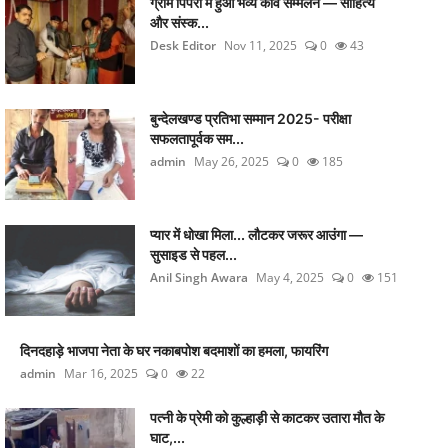
ग्राम पिपरी में हुआ भव्य कवि सम्मेलन — साहित्य
और संस्क...
Desk Editor
Nov 11, 2025
0
43
बुन्देलखण्ड प्रतिभा सम्मान 2025- परीक्षा
सफलतापूर्वक सम...
admin
May 26, 2025
0
185
प्यार में धोखा मिला... लौटकर जरूर आउंगा —
सुसाइड से पहल...
Anil Singh Awara
May 4, 2025
0
151
दिनदहाड़े भाजपा नेता के घर नकाबपोश बदमाशों का हमला, फायरिंग
admin
Mar 16, 2025
0
22
पत्नी के प्रेमी को कुल्हाड़ी से काटकर उतारा मौत के
घाट,...