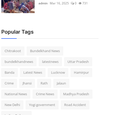
admin
Mar 16, 2025
0
731
Popular Tags
Chitrakoot
Bundelkhand News
bundelkhandnews
latestnews
Uttar Pradesh
Banda
Latest News
Lucknow
Hamirpur
Crime
Jhansi
Rath
Jalaun
National News
Crime News
Madhya Pradesh
New Delhi
Yogi government
Road Accident