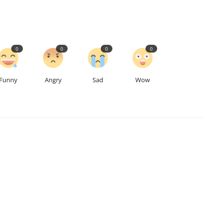
0
0
0
0
Funny
Angry
Sad
Wow