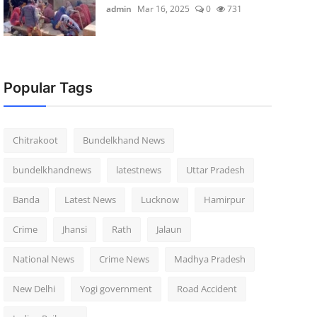
admin
Mar 16, 2025
0
731
Popular Tags
Chitrakoot
Bundelkhand News
bundelkhandnews
latestnews
Uttar Pradesh
Banda
Latest News
Lucknow
Hamirpur
Crime
Jhansi
Rath
Jalaun
National News
Crime News
Madhya Pradesh
New Delhi
Yogi government
Road Accident