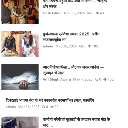
ग्राम पिपरी में हुआ भव्य कवि सम्मेलन — साहित्य
और संस्क...
Desk Editor
Nov 11, 2025
0
43
बुन्देलखण्ड प्रतिभा सम्मान 2025- परीक्षा
सफलतापूर्वक सम...
admin
May 26, 2025
0
185
प्यार में धोखा मिला... लौटकर जरूर आउंगा —
सुसाइड से पहल...
Anil Singh Awara
May 4, 2025
0
152
दिनदहाड़े भाजपा नेता के घर नकाबपोश बदमाशों का हमला, फायरिंग
admin
Mar 16, 2025
0
22
पत्नी के प्रेमी को कुल्हाड़ी से काटकर उतारा मौत के
घाट,...