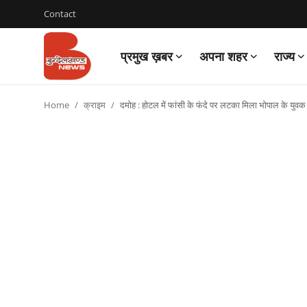
Contact
प्रमुख ख़बर
अपना शहर
राज्य
Login
Register
Home
क्राइम
दमोह : होटल में फांसी के फंदे पर लटका मिला भोपाल के युव
Contact
प्रमुख ख़बर
अपना शहर
राज्य
बुन्देलखण्ड
वीडियो